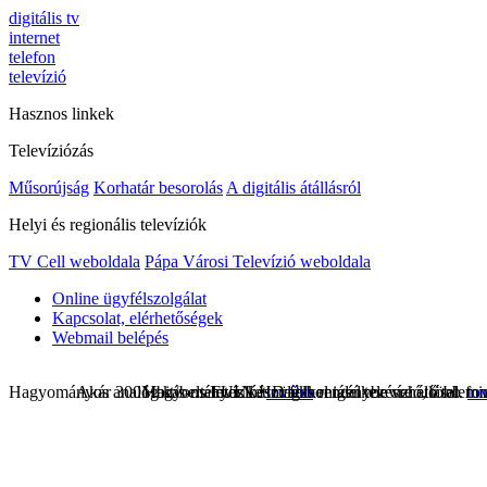
digitális tv
internet
telefon
televízió
Hasznos linkek
Televíziózás
Műsorújság
Korhatár besorolás
A digitális átállásról
Helyi és regionális televíziók
TV Cell weboldala
Pápa Városi Televízió weboldala
Online ügyfélszolgálat
Kapcsolat, elérhetőségek
Webmail belépés
Hagyományos analóg kábeltelevízió.
Akár 300Mbit/s-os InterNet magas rendelkezésre állásal.
Hagyományos készülékkel igénybe vehető telefon
FULL HD felbontású televízió, több min
tovább
to