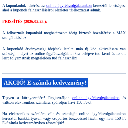
A kuponkódok lekérése az
online ügyfélszolgálatunkon
keresztül lehetséges,
ahol a kuponok felhasználásáról részletes tájékoztatást adunk.
FRISSÍTÉS (2026.05.23.):
A felhasznált kuponkód meghatározott ideig biztosít hozzáférést a MAX
szolgáltatáshoz.
A kuponkód érvényességi idejének letelte után új kód aktiválására van
szükség, melyet az online ügyfélszolgálatunkra belépve tud kérni és az ott
leírt folyamatnak megfelelően tud felhasználni!
AKCIÓ! E-számla kedvezmény!​
Tegyen a környezetéért! Regisztráljon
online ügyfélszolgálatunkba
és
váltson elektronikus számlára, spóroljon havi 150 Ft-ot!
Ha elektronikus számlára vált és számláját online ügyfélszolgálatunkon
keresztül bankkártyával, vagy csoportos beszedéssel fizeti, úgy havi 150 Ft
E-Számla kedvezményben részesítjük!