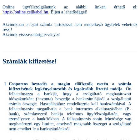
Online ügyfélszolgálatunk az alábbi linken érhető el:
https://online.cellkabel.hu
. Éljen a lehetőséggel!
Akciónkban a lejárt számla tartozással nem rendelkező ügyfelek vehetnek
részt!
Akciónk visszavonásig érvényes!
Számlák kifizetése!
Csoportos beszedés a magán előfizetők esetén a számla
kifizetésének legkényelmesebb és legolcsóbb fizetési módja
. Ön
felhatalmazza a bankját, hogy a szolgáltató meghatározott
időszakonként (havonta) beszedje a bankszámlájáról a szolgáltatói
számla összegét. Használatához rendelkeznie kell bankszámlával. A
felhatalmazást megadhatja a bank internetes alkalmazásában (E-
bank), számlavezető bankja telefonos ügyfélszolgálatán, vagy
személyesen a bankfiókban. A felhatalmazás során lehetősége van
meghatározni egy limitet, amelynél magasabb összeget a szolgáltató
nem emelhet le a bankszámlánkról.