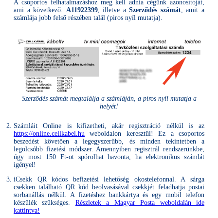
A csoportos felhatalmazáshoz meg kell adnia cégünk azonosítóját,
ami a következő:
A11922399
, illetve a
Szerződés számát
, amit a
számlája jobb felső részében talál (piros nyíl mutatja).
Szerződés számát megtalálja a számláján, a piros nyíl mutatja a
helyét!
Számláit Online is kifizetheti, akár regisztráció nélkül is az
https://online.cellkabel.hu
weboldalon keresztül! Ez a csoportos
beszedést követően a legegyszerűbb, és minden tekintetben a
legolcsóbb fizetési módszer. Amennyiben regisztrál rendszerünkbe,
úgy most 150 Ft-ot spórolhat havonta, ha elektronikus számlát
igényel!
iCsekk QR kódos befizetési lehetőség okostelefonnal. A sárga
csekken található QR kód beolvasásával csekkjét feladhatja postai
sorbanállás nélkül. A fizetéshez bankkártya és egy mobil telefon
készülék szükséges.
Részletek a Magyar Posta weboldalán ide
kattintva!