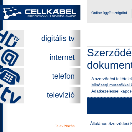
Online ügyfélszolgálat
digitális tv
Szerződés
internet
dokumen
telefon
A szerződési feltétele
Minőségi mutatókkal 
Adatkezeléssel kapcs
televízió
Hasznos linkek
Általános Szerződési Fe
Televíziózás