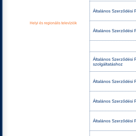
Műsorújság
Korhatár besorolás
Általános Szerződési F
A digitális átállásról
Helyi és regionális televíziók
TV Cell weboldala
Általános Szerződési F
Pápa Városi Televízió weboldala
Általános Szerződési Fe
szolgáltatáshoz
Általános Szerződési F
Általános Szerződési F
Általános Szerződési F