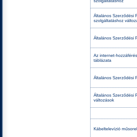
szolgáltatáshoz
Általános Szerződési Fe
szolgáltatáshoz válto
Általános Szerződési F
Az internet-hozzáféré
táblázata
Általános Szerződési F
Általános Szerződési F
változások
Kábeltelevízió műsorel