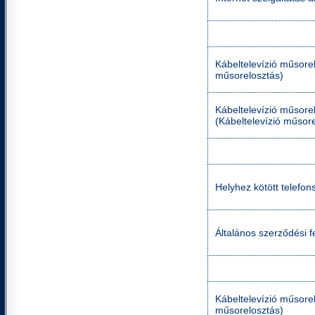
Kábeltelevízió műsorel
műsorelosztás)
Kábeltelevízió műsorel
(Kábeltelevízió műsor
Helyhez kötött telefons
Általános szerződési fe
Kábeltelevízió műsorel
műsorelosztás)